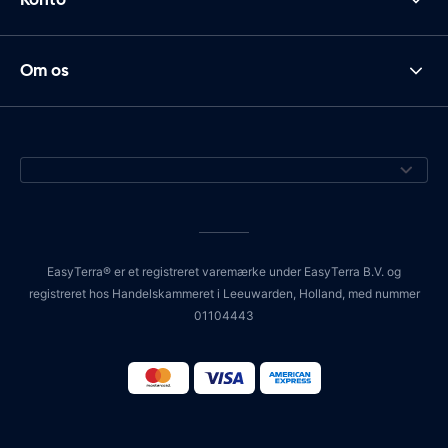
Om os
EasyTerra® er et registreret varemærke under EasyTerra B.V. og
registreret hos Handelskammeret i Leeuwarden, Holland, med nummer
01104443