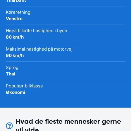
Thai baht
Køreretning
Venstre
Højst tilladte hastighed i byen
80 km/h
Maksimal hastighed på motorvej
90 km/h
Sprog
Thai
Populær bilklasse
Økonomi
Hvad de fleste mennesker gerne
vil vide