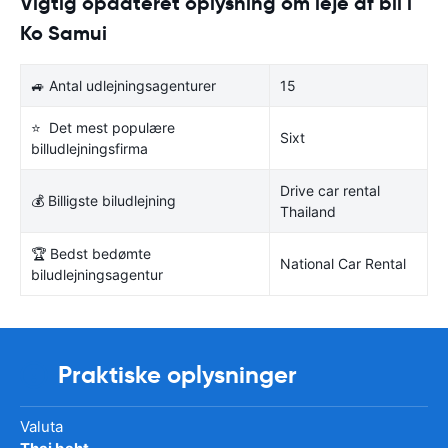
Vigtig opdateret oplysning om leje af bil i
Ko Samui
🚙 Antal udlejningsagenturer
15
⭐ Det mest populære
Sixt
billudlejningsfirma
Drive car rental
💰 Billigste biludlejning
Thailand
🏆 Bedst bedømte
National Car Rental
biludlejningsagentur
Praktiske oplysninger
Valuta