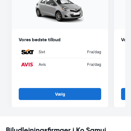
Vores bedste tilbud
Vore
Sixt
Fra
/dag
Avis
Fra
/dag
Vælg
Biludlejningsfirmaer i Ko Samui