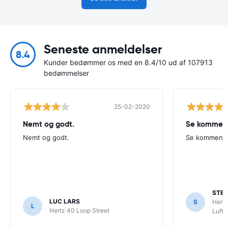
Seneste anmeldelser
8.4
Kunder bedømmer os med en 8.4/10 ud af 107913
bedømmelser
25-02-2020
Nemt og godt.
Se komment
Nemt og godt.
Se kommenta
STE
LUC LARS
S
Hertz
L
Hertz 40 Loop Street
Luft