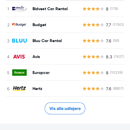
Bidvest Car Rental
8
(178)
Budget
7.7
(11503)
Bluu Car Rental
7.6
(56)
Avis
8.3
(7427)
Europcar
8
(10239)
Hertz
7.6
(8807)
Vis alle udlejere