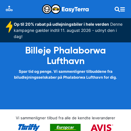
Op til 20% rabat på udlejningsbiler i hele verden
Denne
kampagne gælder indtil 11. august 2026 - udnyt den i
dag!
Billeje Phalaborwa
Lufthavn
Spar tid og penge. Vi sammenligner tilbuddene fra
biludlejningsselskaber på Phalaborwa Lufthavn for dig.
Vi sammenligner tilbud fra alle de kendte leverandører