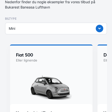
Nedenfor finder du nogle eksempler fra vores tilbud på
Bukarest Baneasa Lufthavn
BILTYPE
Mini
Fiat 500
Dac
Eller lignende
Eller