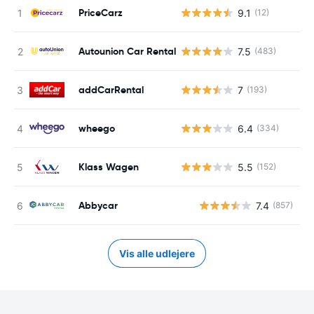
PriceCarz
9.1
(12)
Autounion Car Rental
7.5
(483)
addCarRental
7
(193)
wheego
6.4
(334)
Klass Wagen
5.5
(152)
Abbycar
7.4
(857)
Vis alle udlejere