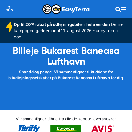
Op til 20% rabat på udlejningsbiler i hele verden
Denne
kampagne gælder indtil 11. august 2026 - udnyt den i
dag!
Billeje Bukarest Baneasa
Lufthavn
Spar tid og penge. Vi sammenligner tilbuddene fra
biludlejningsselskaber på Bukarest Baneasa Lufthavn for dig.
Vi sammenligner tilbud fra alle de kendte leverandører