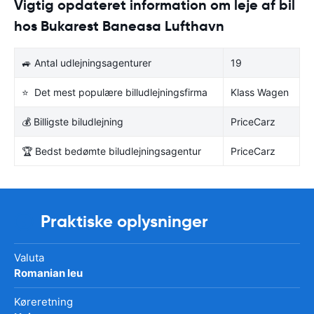
Vigtig opdateret information om leje af bil
hos Bukarest Baneasa Lufthavn
🚙 Antal udlejningsagenturer
19
⭐ Det mest populære billudlejningsfirma
Klass Wagen
💰 Billigste biludlejning
PriceCarz
🏆 Bedst bedømte biludlejningsagentur
PriceCarz
Praktiske oplysninger
Valuta
Romanian leu
Køreretning