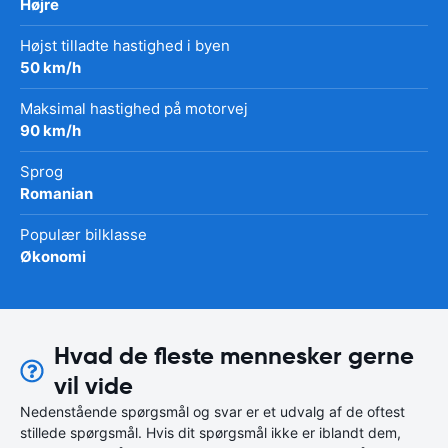
Højre
Højst tilladte hastighed i byen
50 km/h
Maksimal hastighed på motorvej
90 km/h
Sprog
Romanian
Populær bilklasse
Økonomi
Hvad de fleste mennesker gerne
vil vide
Nedenstående spørgsmål og svar er et udvalg af de oftest
stillede spørgsmål. Hvis dit spørgsmål ikke er iblandt dem,