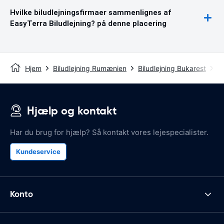
Hvilke biludlejningsfirmaer sammenlignes af
EasyTerra Biludlejning? på denne placering
Hjem
Biludlejning Rumænien
Biludlejning Bukarest
B
Hjælp og kontakt
Har du brug for hjælp? Så kontakt vores lejespecialister.
Kundeservice
Konto