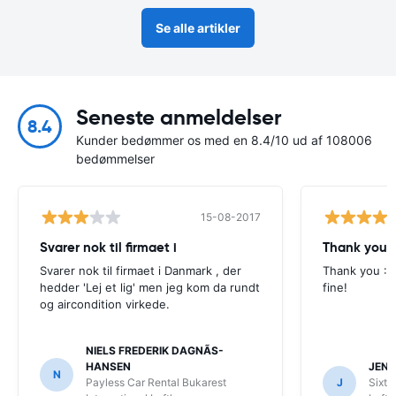
Se alle artikler
Seneste anmeldelser
8.4
Kunder bedømmer os med en 8.4/10 ud af 108006
bedømmelser
15-08-2017
Svarer nok til firmaet i
Thank you :
Svarer nok til firmaet i Danmark , der
Thank you :-
hedder 'Lej et lig' men jeg kom da rundt
fine!
og aircondition virkede.
NIELS FREDERIK DAGNÃS-
HANSEN
JENS
N
Payless Car Rental Bukarest
J
Sixt 