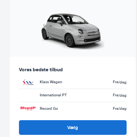
Vores bedste tilbud
Klass Wagen
Fra
/dag
International PT
Fra
/dag
Record Go
Fra
/dag
Vælg