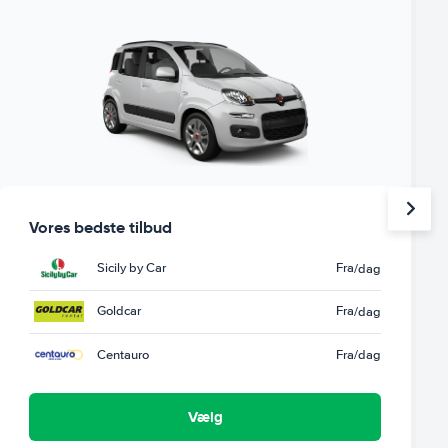
Vores bedste tilbud
Sicily by Car
Fra
/dag
Goldcar
Fra
/dag
Centauro
Fra
/dag
Vælg