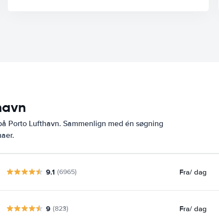
thavn
 på Porto Lufthavn. Sammenlign med én søgning
maer.
9.1
Fra
/ dag
(6965)
9
Fra
/ dag
(823)