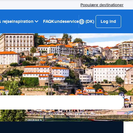
Populære destinationer
 rejseinspiration
FAQ
Kundeservice
(DK)
Log ind