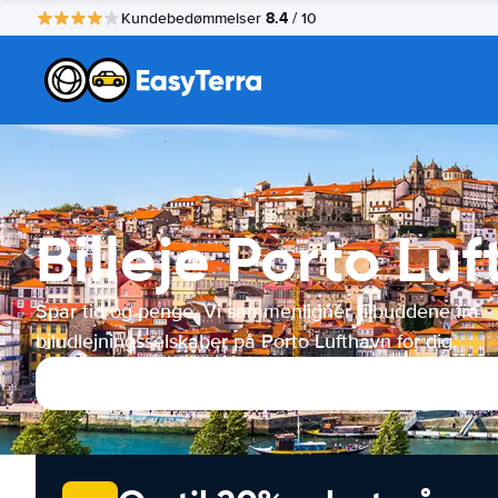
8.4
Kundebedømmelser
/ 10
Billeje Porto Lu
Spar tid og penge. Vi sammenligner tilbuddene fra
biludlejningsselskaber på Porto Lufthavn for dig.