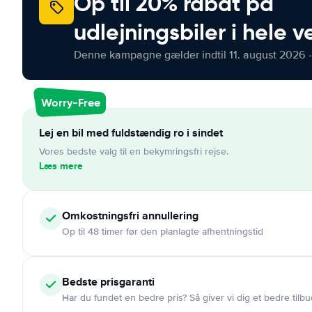
Op til 20% rabat på
udlejningsbiler i hele 
Denne kampagne gælder indtil 11. august 2026 -
Worry-Free
Lej en bil med fuldstændig ro i sindet
Vores bedste valg til en bekymringsfri rejse.
Læs mere
Omkostningsfri
annullering
Op til 48 timer før den planlagte afhentningstid
Bedste prisgaranti
Har du fundet en bedre pris? Så giver vi dig et bedre tilbu