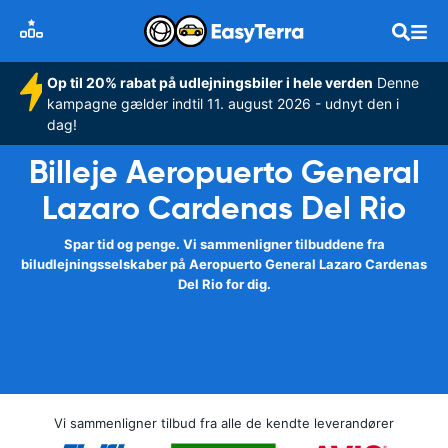
Op til 20% rabat på udlejningsbiler i hele verden
Denne
kampagne gælder indtil 11. august 2026 - udnyt den i
dag!
Billeje Aeropuerto General
Lazaro Cardenas Del Rio
Spar tid og penge. Vi sammenligner tilbuddene fra
biludlejningsselskaber på Aeropuerto General Lazaro Cardenas
Del Rio for dig.
Vi sammenligner tilbud fra alle de kendte leverandører