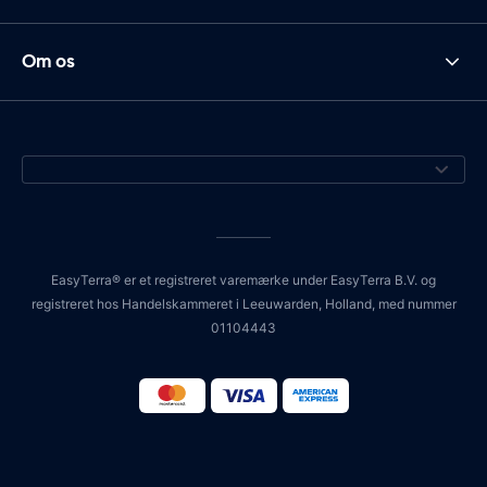
Om os
EasyTerra® er et registreret varemærke under EasyTerra B.V. og
registreret hos Handelskammeret i Leeuwarden, Holland, med nummer
01104443