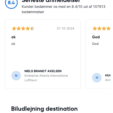
8.4
Kunder bedømmer os med en 8.4/10 ud af 107913
bedømmelser
27-10-2024
ok
God
ok
God
NIELS BRANDT AXELSEN
HUGO
N
Enterprise Atlanta International
H
Avis 
Lufthavn
Biludlejning destination