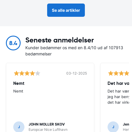
Se alle artikler
Seneste anmeldelser
8.4
Kunder bedømmer os med en 8.4/10 ud af 107913
bedømmelser
03-12-2025
Nemt
Det har væ
Nemt
Det har være
jeg har beny
det har virke
JOHN MOLLER SKOV
Jens 
J
J
Europcar Nice Lufthavn
Hertz