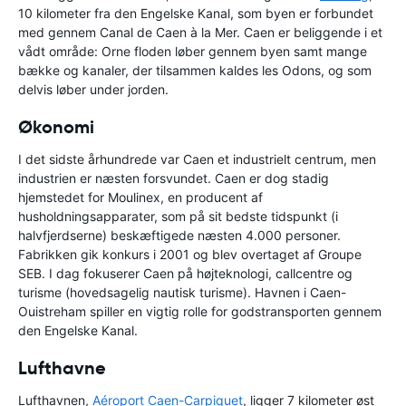
10 kilometer fra den Engelske Kanal, som byen er forbundet
med gennem Canal de Caen à la Mer. Caen er beliggende i et
vådt område: Orne floden løber gennem byen samt mange
bække og kanaler, der tilsammen kaldes les Odons, og som
delvis løber under jorden.
Økonomi
I det sidste århundrede var Caen et industrielt centrum, men
industrien er næsten forsvundet. Caen er dog stadig
hjemstedet for Moulinex, en producent af
husholdningsapparater, som på sit bedste tidspunkt (i
halvfjerdserne) beskæftigede næsten 4.000 personer.
Fabrikken gik konkurs i 2001 og blev overtaget af Groupe
SEB. I dag fokuserer Caen på højteknologi, callcentre og
turisme (hovedsagelig nautisk turisme). Havnen i Caen-
Ouistreham spiller en vigtig rolle for godstransporten gennem
den Engelske Kanal.
Lufthavne
Lufthavnen,
Aéroport Caen-Carpiquet
, ligger 7 kilometer øst