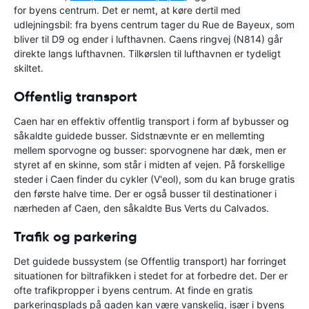
for byens centrum. Det er nemt, at køre dertil med
udlejningsbil: fra byens centrum tager du Rue de Bayeux, som
bliver til D9 og ender i lufthavnen. Caens ringvej (N814) går
direkte langs lufthavnen. Tilkørslen til lufthavnen er tydeligt
skiltet.
Offentlig transport
Caen har en effektiv offentlig transport i form af bybusser og
såkaldte guidede busser. Sidstnævnte er en mellemting
mellem sporvogne og busser: sporvognene har dæk, men er
styret af en skinne, som står i midten af vejen. På forskellige
steder i Caen finder du cykler (V'eol), som du kan bruge gratis
den første halve time. Der er også busser til destinationer i
nærheden af Caen, den såkaldte Bus Verts du Calvados.
Trafik og parkering
Det guidede bussystem (se Offentlig transport) har forringet
situationen for biltrafikken i stedet for at forbedre det. Der er
ofte trafikpropper i byens centrum. At finde en gratis
parkeringsplads på gaden kan være vanskelig, især i byens