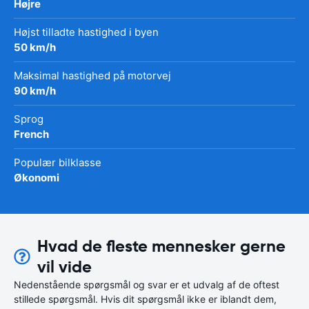
Højre
Højst tilladte hastighed i byen
50 km/h
Maksimal hastighed på motorvej
90 km/h
Sprog
French
Populær bilklasse
Økonomi
Hvad de fleste mennesker gerne
vil vide
Nedenstående spørgsmål og svar er et udvalg af de oftest
stillede spørgsmål. Hvis dit spørgsmål ikke er iblandt dem,