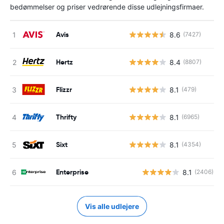
bedømmelser og priser vedrørende disse udlejningsfirmaer.
Avis
8.6
(7427)
Hertz
8.4
(8807)
Flizzr
8.1
(479)
Thrifty
8.1
(6965)
Sixt
8.1
(4354)
Enterprise
8.1
(2406)
Vis alle udlejere