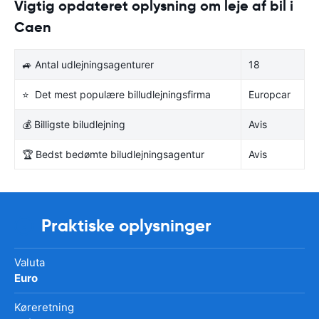
Vigtig opdateret oplysning om leje af bil i
Caen
🚙 Antal udlejningsagenturer
18
⭐ Det mest populære billudlejningsfirma
Europcar
💰 Billigste biludlejning
Avis
🏆 Bedst bedømte biludlejningsagentur
Avis
Praktiske oplysninger
Valuta
Euro
Køreretning