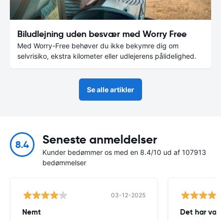
Biludlejning uden besvær med Worry Free
Med Worry-Free behøver du ikke bekymre dig om
selvrisiko, ekstra kilometer eller udlejerens pålidelighed.
Se alle artikler
Seneste anmeldelser
8.4
Kunder bedømmer os med en 8.4/10 ud af 107913
bedømmelser
03-12-2025
Nemt
Det har væ