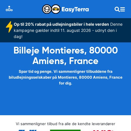
Op til 20% rabat på udlejningsbiler i hele verden
Denne
kampagne gælder indtil 11. august 2026 - udnyt den i
dag!
Billeje Montieres, 80000
Amiens, France
Spar tid og penge. Vi sammenligner tilbuddene fra
biludlejningsselskaber på Montieres, 80000 Amiens, France
for dig.
Vi sammenligner tilbud fra alle de kendte leverandører