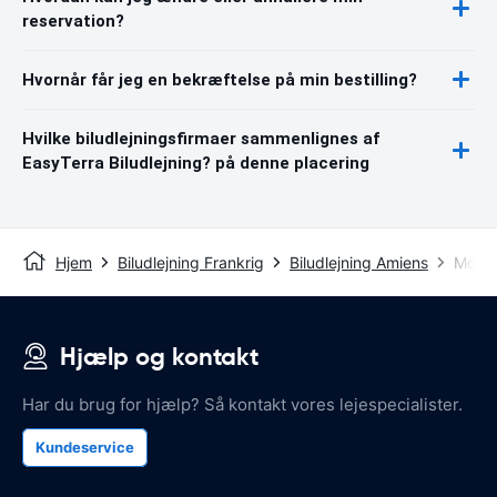
reservation?
Hvornår får jeg en bekræftelse på min bestilling?
Hvilke biludlejningsfirmaer sammenlignes af
EasyTerra Biludlejning? på denne placering
Hjem
Biludlejning Frankrig
Biludlejning Amiens
Monti
Hjælp og kontakt
Har du brug for hjælp? Så kontakt vores lejespecialister.
Kundeservice