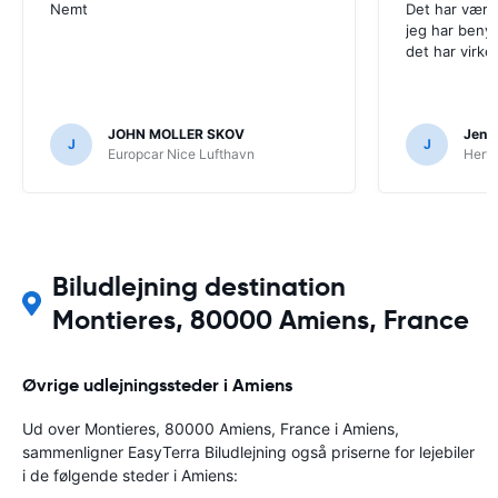
Nemt
Det har være
jeg har beny
det har virke
JOHN MOLLER SKOV
Jens 
J
J
Europcar Nice Lufthavn
Hertz
Biludlejning destination
Montieres, 80000 Amiens, France
Øvrige udlejningssteder i Amiens
Ud over Montieres, 80000 Amiens, France i Amiens,
sammenligner EasyTerra Biludlejning også priserne for lejebiler
i de følgende steder i Amiens: