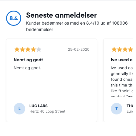
Seneste anmeldelser
8.4
Kunder bedømmer os med en 8.4/10 ud af 108006
bedømmelser
25-02-2020
Nemt og godt.
Ive used ea
Nemt og godt.
Ive used eas
generally its
found cheap 
this time tha
like “their” c
contact “my a
werent satisf
LUC LARS
THO
L
T
Hertz 40 Loop Street
Europ