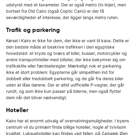
udstyret med et taxameter. Der er også metro (to linjer), men
bortset fra Old Cairo (også Coptic Cairo) er der få
seværdigheder af interesse, der ligger langs metro ruten.
Trafik og parkering
Kørsel i Kairo er ikke for dem, der ikke er vant til kaos. Dette er
den bedste måde at beskrive trafikken i den egyptiske
hovedstad: et kryds og tværs af biler, busser, motorcykler og
andre transportmidler med bilister, der ikke bekymrer sig om
trafikskilte eller færdselsregler. Mærkeligt nok er parkering
ikke et stort problem: Egypterne går simpelthen ind for
dobbelt eller tredobbelt parkering, og de går fra deres biler
uden at låse dørene. Der er altid uofficielle P-vagter, der går
rundt, og som ikke kun passer på bilerne, men også flytter
dem når det bliver nødvendigt.
Hoteller
Kairo har et enormt udvalg af overnatningsmuligheder. I byens
centrum vil du primært finde billige hoteller, nogle af tvivlsom
kvalitet. Luksushoteller kan findes ved Nilen, på Zamalek Øen