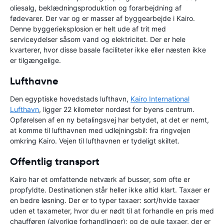
oliesalg, beklædningsproduktion og forarbejdning af
fødevarer. Der var og er masser af byggearbejde i Kairo.
Denne byggerieksplosion er helt ude af trit med
serviceydelser såsom vand og elektricitet. Der er hele
kvarterer, hvor disse basale faciliteter ikke eller næsten ikke
er tilgængelige.
Lufthavne
Den egyptiske hovedstads lufthavn,
Kairo International
Lufthavn
, ligger 22 kilometer nordøst for byens centrum.
Opførelsen af en ny betalingsvej har betydet, at det er nemt,
at komme til lufthavnen med udlejningsbil: fra ringvejen
omkring Kairo. Vejen til lufthavnen er tydeligt skiltet.
Offentlig transport
Kairo har et omfattende netværk af busser, som ofte er
propfyldte. Destinationen står heller ikke altid klart. Taxaer er
en bedre løsning. Der er to typer taxaer: sort/hvide taxaer
uden et taxameter, hvor du er nødt til at forhandle en pris med
chaufføren (alvorlige forhandlinger); og de gule taxaer, der er