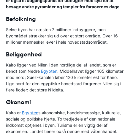
er også et udgangspunkt for udflugter mod syd for at
besøge andre pyramider og templer fra faraoernes dage.
Befolkning
Selve byen har næsten 7 millioner indbyggere, men
byområdet strækker sig ud over et stort område. Over 16
millioner mennesker lever i hele hovedstadsområdet.
Beliggenhed
Kairo ligger ved Nilen i den nordlige del af landet, som er
kendt som Nedre
Egypten
. Middelhavet ligger 165 kilometer
mod nord; Suez-kanalen løber 120 kilometer øst for Kairo.
Lige nord for den egyptiske hovedstad forgrener Nilen sig i
flere floder: det store Nildelta.
Økonomi
Kairo er
Egypten
s økonomiske, handelsmæssige, kulturelle,
sociale og politiske hjerte. To tredjedele af den nationale
indkomst optjenes i byen. Turisme er en vigtig del af
økonomien. Landet tjener også penge med våbenhandel,