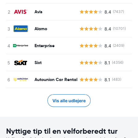
Avis
8.4
(7437)
Alamo
8.4
(10701)
Enterprise
8.4
(2409)
Sixt
8.1
(4356)
Autounion Car Rental
8.1
(483)
Vis alle udlejere
Nyttige tip til en velforberedt tur