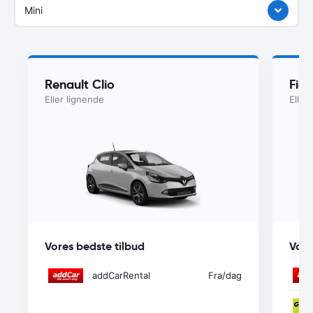
Mini
Renault Clio
Fiat
Eller lignende
Eller
Vores bedste tilbud
Vore
addCarRental
Fra
/dag