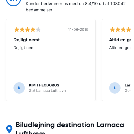
Kunder bedømmer os med en 8.4/10 ud af 108042
bedømmelser
11-06-2019
Dejligt nemt
Altid en go
Dejligt nemt
Altid en god 
KIM THEODOROS
Lars
K
L
Sixt Larnaca Lufthavn
Goldc
Biludlejning destination Larnaca
Lufthavn