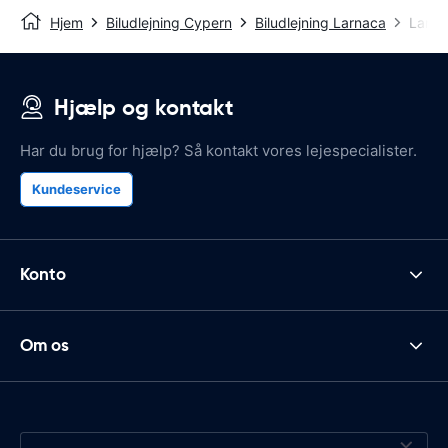
Hjem
Biludlejning Cypern
Biludlejning Larnaca
Larna
Hjælp og kontakt
Har du brug for hjælp? Så kontakt vores lejespecialister.
Kundeservice
Konto
Om os