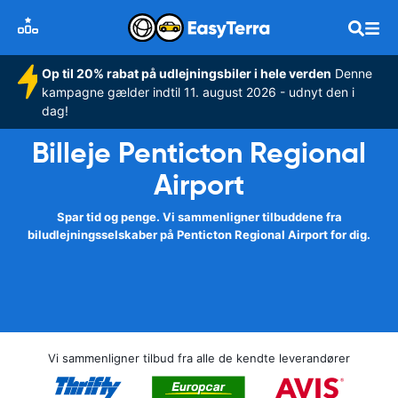
Op til 20% rabat på udlejningsbiler i hele verden
Denne
kampagne gælder indtil 11. august 2026 - udnyt den i
dag!
Billeje Penticton Regional
Airport
Spar tid og penge. Vi sammenligner tilbuddene fra
biludlejningsselskaber på Penticton Regional Airport for dig.
Vi sammenligner tilbud fra alle de kendte leverandører