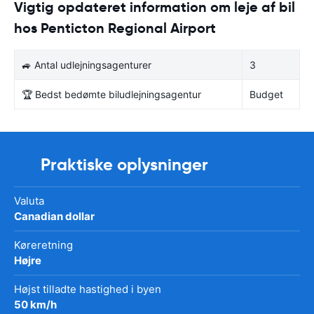
Vigtig opdateret information om leje af bil
hos Penticton Regional Airport
🚙 Antal udlejningsagenturer
3
🏆 Bedst bedømte biludlejningsagentur
Budget
Praktiske oplysninger
Valuta
Canadian dollar
Køreretning
Højre
Højst tilladte hastighed i byen
50 km/h