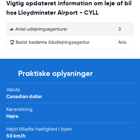
Vigtig opdateret information om leje af bil
hos Lloydminster Airport - CYLL
🚙 Antal udlejningsagenturer
3
🏆 Bedst bedømte biludlejningsagentur
Avis
Praktiske oplysninger
Valuta
Canadian dollar
Køreretning
Højre
Højst tilladte hastighed i byen
50 km/h