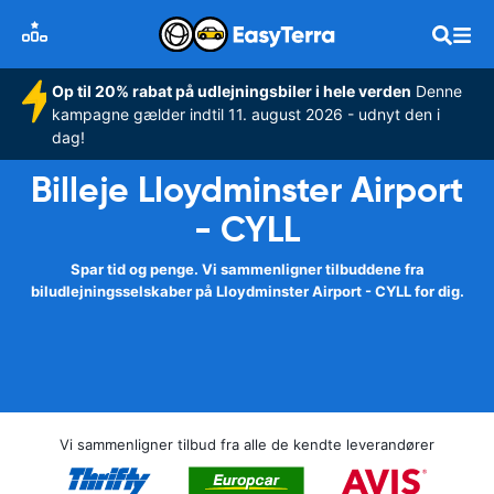
Op til 20% rabat på udlejningsbiler i hele verden
Denne
kampagne gælder indtil 11. august 2026 - udnyt den i
dag!
Billeje Lloydminster Airport
- CYLL
Spar tid og penge. Vi sammenligner tilbuddene fra
biludlejningsselskaber på Lloydminster Airport - CYLL for dig.
Vi sammenligner tilbud fra alle de kendte leverandører