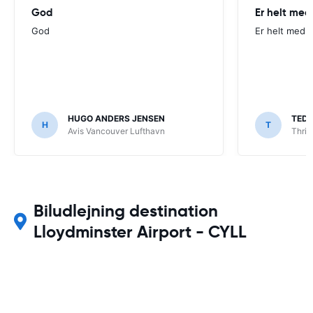
God
Er helt med
God
Er helt med p
HUGO ANDERS JENSEN
TED
H
T
Avis Vancouver Lufthavn
Thrif
Biludlejning destination
Lloydminster Airport - CYLL