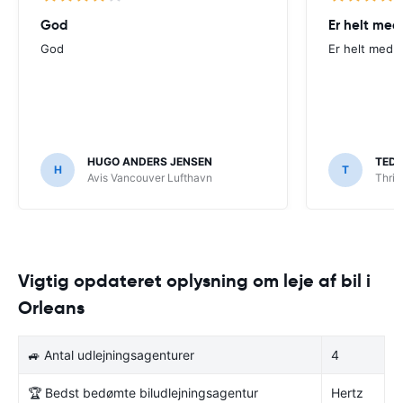
God
Er helt med
God
Er helt med p
HUGO ANDERS JENSEN
TED
H
T
Avis Vancouver Lufthavn
Thrif
Vigtig opdateret oplysning om leje af bil i
Orleans
🚙 Antal udlejningsagenturer
4
🏆 Bedst bedømte biludlejningsagentur
Hertz