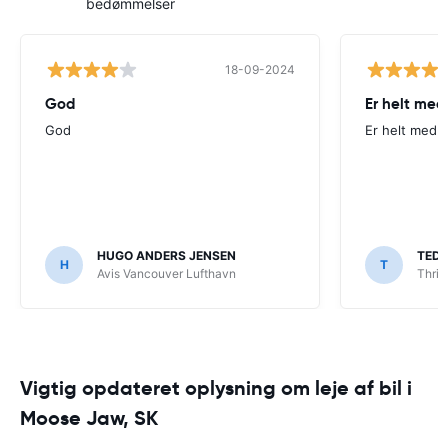
bedømmelser
18-09-2024
God
Er helt med
God
Er helt med p
HUGO ANDERS JENSEN
TED
H
T
Avis Vancouver Lufthavn
Thrif
Vigtig opdateret oplysning om leje af bil i
Moose Jaw, SK