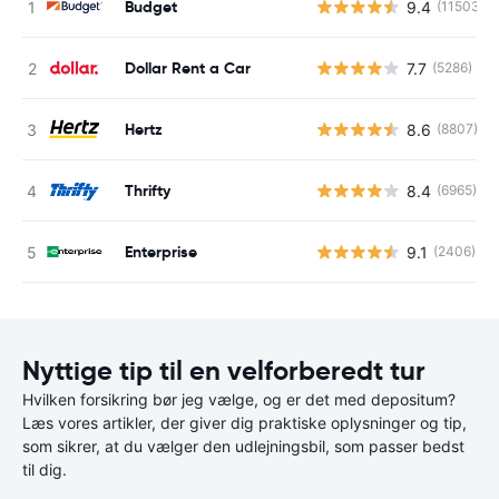
Budget
9.4
(11503)
Dollar Rent a Car
7.7
(5286)
Hertz
8.6
(8807)
Thrifty
8.4
(6965)
Enterprise
9.1
(2406)
Nyttige tip til en velforberedt tur
Hvilken forsikring bør jeg vælge, og er det med depositum?
Læs vores artikler, der giver dig praktiske oplysninger og tip,
som sikrer, at du vælger den udlejningsbil, som passer bedst
til dig.