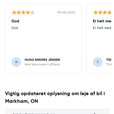
18-09-2024
God
Er helt med
God
Er helt med p
HUGO ANDERS JENSEN
TED
H
T
Avis Vancouver Lufthavn
Thrif
Vigtig opdateret oplysning om leje af bil i
Markham, ON