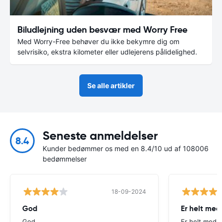
Biludlejning uden besvær med Worry Free
Med Worry-Free behøver du ikke bekymre dig om
selvrisiko, ekstra kilometer eller udlejerens pålidelighed.
Se alle artikler
Seneste anmeldelser
8.4
Kunder bedømmer os med en 8.4/10 ud af 108006
bedømmelser
18-09-2024
God
Er helt med
God
Er helt med p