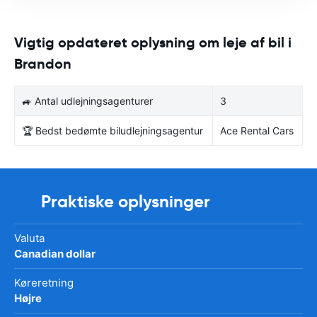
Vigtig opdateret oplysning om leje af bil i
Brandon
🚙 Antal udlejningsagenturer
3
🏆 Bedst bedømte biludlejningsagentur
Ace Rental Cars
Praktiske oplysninger
Valuta
Canadian dollar
Køreretning
Højre