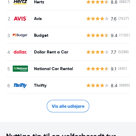
Hertz
8.6
(8807)
Avis
7.6
(7427)
Budget
9.4
(11503)
Dollar Rent a Car
7.7
(5286)
National Car Rental
9.1
(491)
Thrifty
8.4
(6965)
Vis alle udlejere