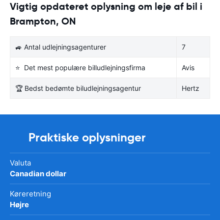
Vigtig opdateret oplysning om leje af bil i
Brampton, ON
🚙 Antal udlejningsagenturer
7
⭐ Det mest populære billudlejningsfirma
Avis
🏆 Bedst bedømte biludlejningsagentur
Hertz
Praktiske oplysninger
Valuta
Canadian dollar
Køreretning
Højre