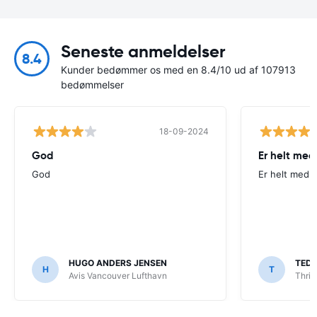
Seneste anmeldelser
8.4
Kunder bedømmer os med en 8.4/10 ud af 107913
bedømmelser
18-09-2024
God
Er helt med
God
Er helt med p
HUGO ANDERS JENSEN
TED
H
T
Avis Vancouver Lufthavn
Thrif