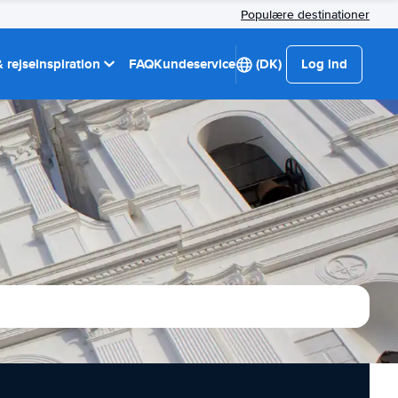
Populære destinationer
 rejseinspiration
FAQ
Kundeservice
(DK)
Log ind