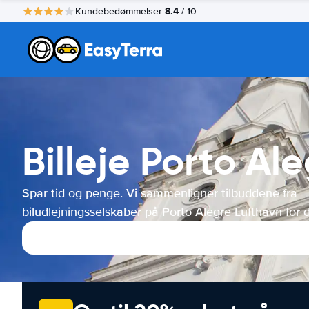
8.4
Kundebedømmelser
/ 10
Billeje Porto Al
Spar tid og penge. Vi sammenligner tilbuddene fra
biludlejningsselskaber på Porto Alegre Lufthavn for d