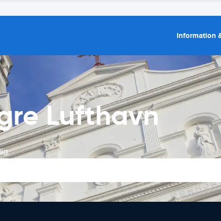
Information &
egre Lufthavn
ig.