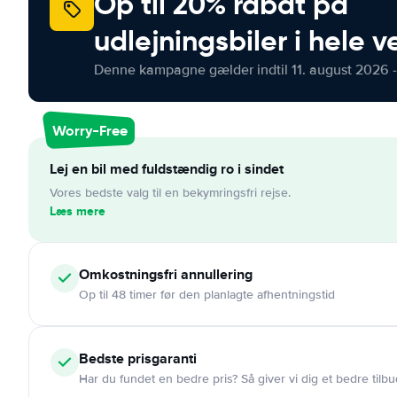
Op til 20% rabat på
udlejningsbiler i hele 
Denne kampagne gælder indtil 11. august 2026 -
Worry-Free
Lej en bil med fuldstændig ro i sindet
Vores bedste valg til en bekymringsfri rejse.
Læs mere
Omkostningsfri
annullering
Op til 48 timer før den planlagte afhentningstid
Bedste prisgaranti
Har du fundet en bedre pris? Så giver vi dig et bedre tilbu