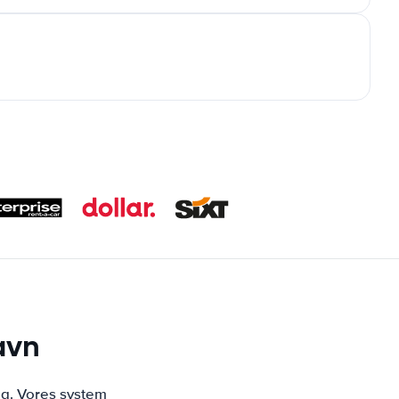
avn
ng. Vores system