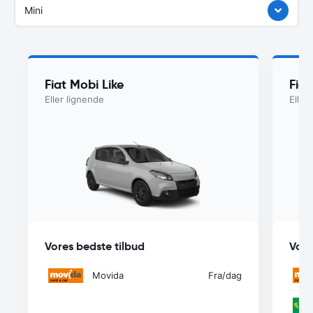
Mini
Fiat Mobi Like
Fia
Eller lignende
Eller
Vores bedste tilbud
Vore
Movida
Fra
/dag