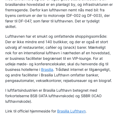
brasilianske hovedstad er en planlagt by, og infrastrukturen er
fremragende. Derfor kan lufthavnen nemt nås med bil: fra
byens centrum er der to motorveje (DF-002 og DF-003), der
fører til DF-047, som fører til lufthavnen. Det er tydeligt
skiltet.
Lufthavnen har et smukt og omfattende shoppingsområde:
Der er ikke mindre end 140 butikker, og der er også et stort
udvalg af restauranter, caféer og (snack) barer. Mærkeligt
nok for en international lufthavn i nærheden af en hovedstad,
er business faciliteter begrænset til en VIP-lounge. For at
udleje møde- og konferencelokaler, skal du henvende dig til
business hotellerne i
Brasilia
. Trådløst internet er tilgængeligt,
og andre faciliteter i Brasilia Lufthavn omfatter banker,
pengeautomater, vekselkontorer, rejsebureauer og en biograf.
I luftfartsindustrien er Brasilia Lufthavn betegnet med
forkortelserne BSB (IATA lufthavnskode) og SBBR (ICAO
lufthavnskode).
Link til officiel hjemmeside for
Brasilia Lufthavn
.