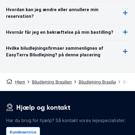
Hvordan kan jeg ændre eller annullere min
reservation?
Hvornår får jeg en bekræftelse på min bestilling?
Hvilke biludlejningsfirmaer sammenlignes af
EasyTerra Biludlejning? på denne placering
Hjem
Biludlejning Brasilien
Biludlejning Brasilia
Brasil
Hjælp og kontakt
Har du brug for hjælp? Så kontakt vores lejespecialister.
Kundeservice