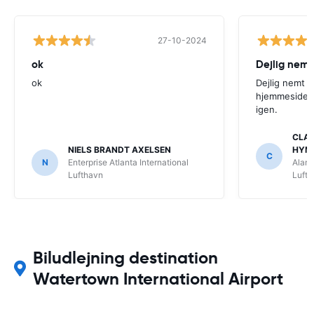
27-10-2024
ok
Dejlig nemt
ok
Dejlig nemt 
hjemmeside. V
igen.
CLAU
NIELS BRANDT AXELSEN
HYM
C
N
Enterprise Atlanta International
Alamo
Lufthavn
Luft
Biludlejning destination
Watertown International Airport