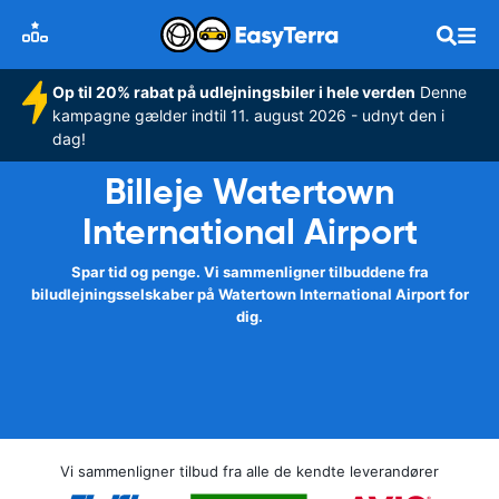
Op til 20% rabat på udlejningsbiler i hele verden
Denne
kampagne gælder indtil 11. august 2026 - udnyt den i
dag!
Billeje Watertown
International Airport
Spar tid og penge. Vi sammenligner tilbuddene fra
biludlejningsselskaber på Watertown International Airport for
dig.
Vi sammenligner tilbud fra alle de kendte leverandører