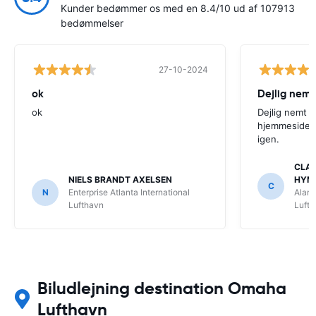
Kunder bedømmer os med en 8.4/10 ud af 107913
bedømmelser
27-10-2024
ok
Dejlig nemt
ok
Dejlig nemt 
hjemmeside. V
igen.
CLAU
NIELS BRANDT AXELSEN
HYM
C
N
Enterprise Atlanta International
Alamo
Lufthavn
Luft
Biludlejning destination Omaha
Lufthavn