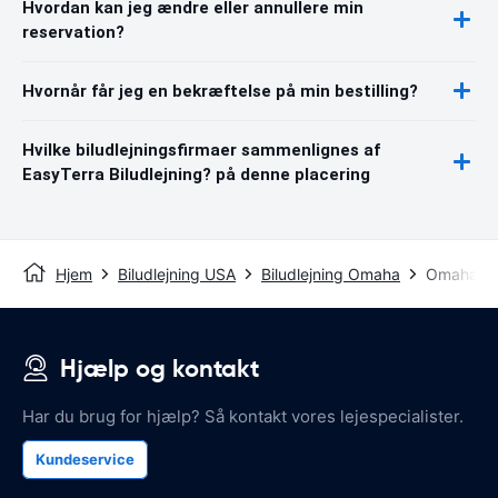
Hvordan kan jeg ændre eller annullere min
reservation?
Hvornår får jeg en bekræftelse på min bestilling?
Hvilke biludlejningsfirmaer sammenlignes af
EasyTerra Biludlejning? på denne placering
Hjem
Biludlejning USA
Biludlejning Omaha
Omaha Lu
Hjælp og kontakt
Har du brug for hjælp? Så kontakt vores lejespecialister.
Kundeservice