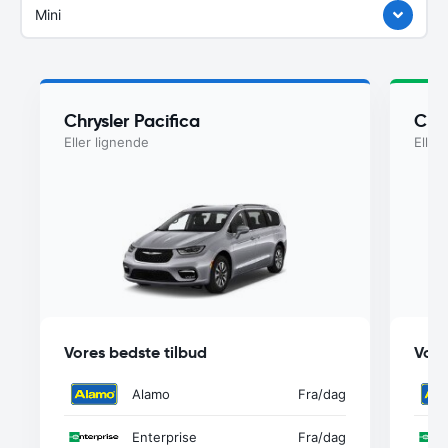
Mini
Chrysler Pacifica
Chry
Eller lignende
Eller
Vores bedste tilbud
Vore
Alamo
Fra
/dag
Enterprise
Fra
/dag