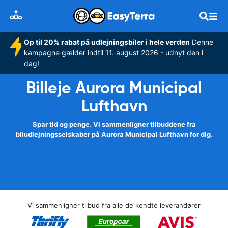
Op til 20% rabat på udlejningsbiler i hele verden
Denne
kampagne gælder indtil 11. august 2026 - udnyt den i
dag!
Billeje Aurora Municipal
Lufthavn
Spar tid og penge. Vi sammenligner tilbuddene fra
biludlejningsselskaber på Aurora Municipal Lufthavn for dig.
Vi sammenligner tilbud fra alle de kendte leverandører