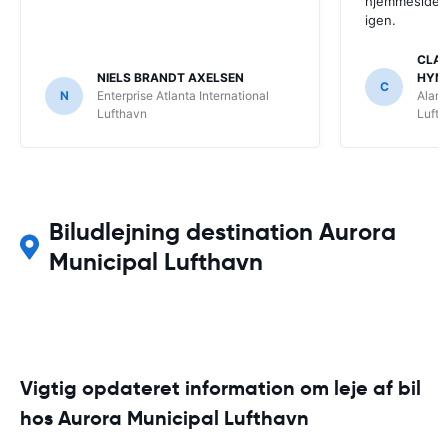
hjemmeside. V
igen.
CLAU
NIELS BRANDT AXELSEN
HYM
C
N
Enterprise Atlanta International
Alamo
Lufthavn
Luft
Biludlejning destination Aurora
Municipal Lufthavn
Vigtig opdateret information om leje af bil
hos Aurora Municipal Lufthavn