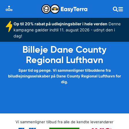
Op til 20% rabat på udlejningsbiler i hele verden
Denne
kampagne gælder indtil 11. august 2026 - udnyt den i
dag!
Billeje Dane County
Regional Lufthavn
Spar tid og penge. Vi sammenligner tilbuddene fra
biludlejningsselskaber på Dane County Regional Lufthavn for
dig.
Vi sammenligner tilbud fra alle de kendte leverandører