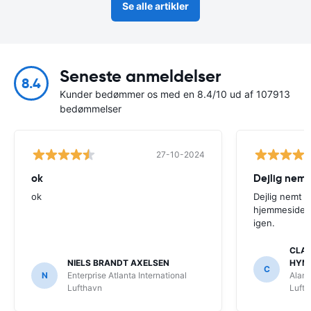
Se alle artikler
Seneste anmeldelser
8.4
Kunder bedømmer os med en 8.4/10 ud af 107913
bedømmelser
27-10-2024
ok
Dejlig nemt
ok
Dejlig nemt 
hjemmeside. V
igen.
CLAU
NIELS BRANDT AXELSEN
HYM
C
N
Enterprise Atlanta International
Alamo
Lufthavn
Luft