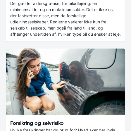
Der gælder aldersgrænser for biludlejning: en
minimumsalder og en maksimumsalder. Det er ikke os,
der fastsætter disse, men de forskellige
udlejningsselskaber. Reglerne varierer ikke kun fra
selskab til selskab, men også fra land til land, og
afhænger undertiden af, hvilken type bil du ønsker at leje.
Forsikring og selvrisiko
Hvilke forsikringer har du brug for? Hvad sker der, hvis