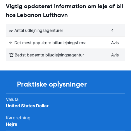
Vigtig opdateret information om leje af bil
hos Lebanon Lufthavn
🚙 Antal udlejningsagenturer
4
⭐ Det mest populære billudlejningsfirma
Avis
🏆 Bedst bedømte biludlejningsagentur
Avis
Praktiske oplysninger
Valuta
United States Dollar
Køreretning
Højre