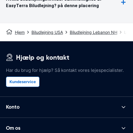
EasyTerra Biludlejning? på denne placering
Hjem
Biludlejning USA
Biludlejning Lebanon NH
Leba
Hjælp og kontakt
Har du brug for hjælp? Så kontakt vores lejespecialister.
Kundeservice
Konto
Om os