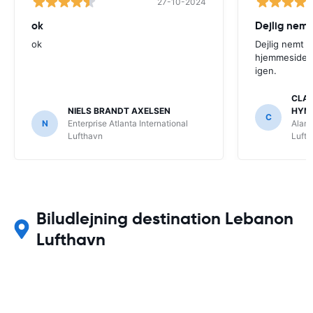
27-10-2024
ok
Dejlig nemt
ok
Dejlig nemt 
hjemmeside. V
igen.
CLAU
NIELS BRANDT AXELSEN
HYM
C
N
Enterprise Atlanta International
Alamo
Lufthavn
Luft
Biludlejning destination Lebanon
Lufthavn