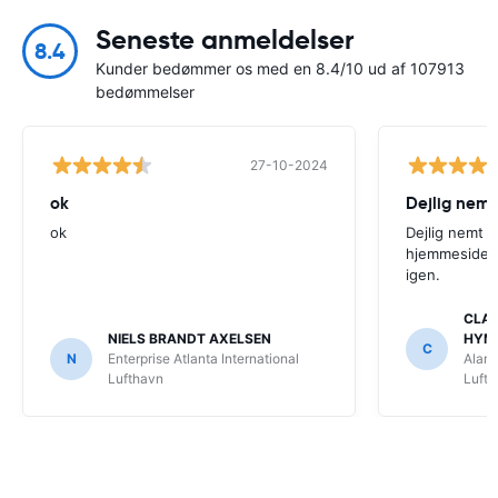
Seneste anmeldelser
8.4
Kunder bedømmer os med en 8.4/10 ud af 107913
bedømmelser
27-10-2024
ok
Dejlig nemt
ok
Dejlig nemt 
hjemmeside. V
igen.
CLAU
NIELS BRANDT AXELSEN
HYM
C
N
Enterprise Atlanta International
Alamo
Lufthavn
Luft