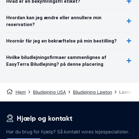
Hvad er en bekymringsfri etiket?
Hvordan kan jeg ændre eller annullere min
reservation?
Hvornår får jeg en bekræftelse på min bestilling?
Hvilke biludlejningsfirmaer sammenlignes af
EasyTerra Biludlejning? på denne placering
Hjem
Biludlejning USA
Biludlejning Lawton
Lawton Mu
Hjælp og kontakt
Har du brug for hjælp? Så kontakt vores lejespecialister.