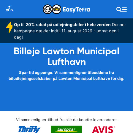
Op til 20% rabat på udlejningsbiler i hele verden
Denne
kampagne gælder indtil 11. august 2026 - udnyt den i
dag!
Billeje Lawton Municipal
Lufthavn
Spar tid og penge. Vi sammenligner tilbuddene fra
biludlejningsselskaber på Lawton Municipal Lufthavn for dig.
Vi sammenligner tilbud fra alle de kendte leverandører