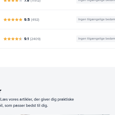
7.8
(11512)
Ingen tilgængelige bedø
9.5
(492)
Ingen tilgængelige bedø
9.1
(2409)
Ingen tilgængelige bedø
r
æs vores artikler, der giver dig praktiske
l, som passer bedst til dig.