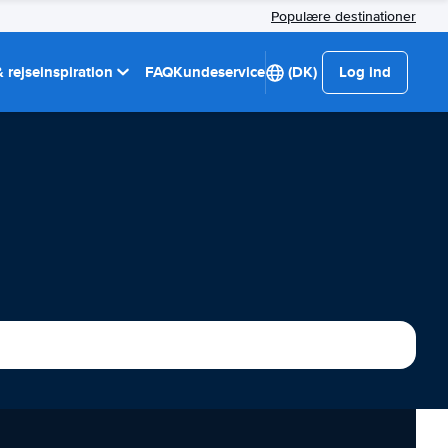
Populære destinationer
 rejseinspiration
FAQ
Kundeservice
(DK)
Log ind