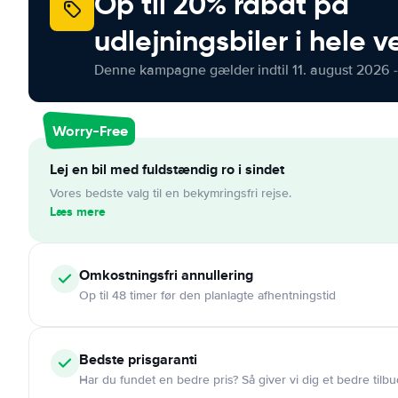
Op til 20% rabat på
udlejningsbiler i hele 
Denne kampagne gælder indtil 11. august 2026 -
Worry-Free
Lej en bil med fuldstændig ro i sindet
Vores bedste valg til en bekymringsfri rejse.
Læs mere
Omkostningsfri
annullering
Op til 48 timer før den planlagte afhentningstid
Bedste prisgaranti
Har du fundet en bedre pris? Så giver vi dig et bedre tilbu