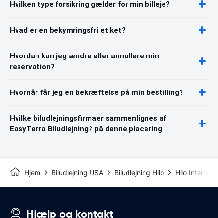
Hvilken type forsikring gælder for min billeje?
Hvad er en bekymringsfri etiket?
Hvordan kan jeg ændre eller annullere min
reservation?
Hvornår får jeg en bekræftelse på min bestilling?
Hvilke biludlejningsfirmaer sammenlignes af
EasyTerra Biludlejning? på denne placering
Hjem
Biludlejning USA
Biludlejning Hilo
Hilo Internat
Hjælp og kontakt