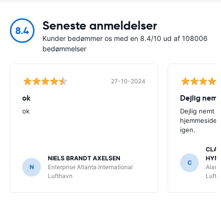
Seneste anmeldelser
8.4
Kunder bedømmer os med en 8.4/10 ud af 108006
bedømmelser
27-10-2024
ok
Dejlig nemt
ok
Dejlig nemt 
hjemmeside. V
igen.
CLAU
NIELS BRANDT AXELSEN
HYM
C
N
Enterprise Atlanta International
Alamo
Lufthavn
Luft