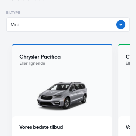
BILTYPE
Mini
Chrysler Pacifica
Chry
Eller lignende
Eller
Vores bedste tilbud
Vore