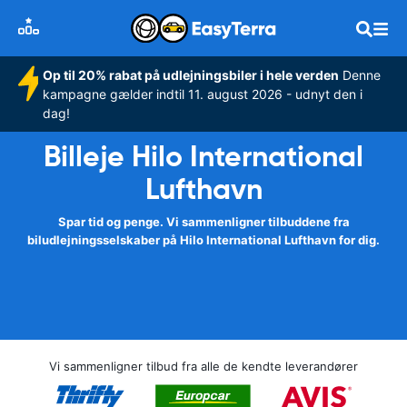
Op til 20% rabat på udlejningsbiler i hele verden
Denne
kampagne gælder indtil 11. august 2026 - udnyt den i
dag!
Billeje Hilo International
Lufthavn
Spar tid og penge. Vi sammenligner tilbuddene fra
biludlejningsselskaber på Hilo International Lufthavn for dig.
Vi sammenligner tilbud fra alle de kendte leverandører