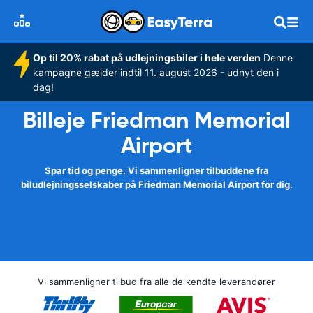
Op til 20% rabat på udlejningsbiler i hele verden
Denne
kampagne gælder indtil 11. august 2026 - udnyt den i
dag!
Billeje Friedman Memorial
Airport
Spar tid og penge. Vi sammenligner tilbuddene fra
biludlejningsselskaber på Friedman Memorial Airport for dig.
Vi sammenligner tilbud fra alle de kendte leverandører