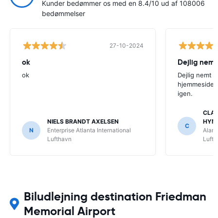
Kunder bedømmer os med en 8.4/10 ud af 108006
bedømmelser
27-10-2024
ok
Dejlig nemt
ok
Dejlig nemt 
hjemmeside. V
igen.
CLAU
NIELS BRANDT AXELSEN
HYM
C
N
Enterprise Atlanta International
Alamo
Lufthavn
Luft
Biludlejning destination Friedman
Memorial Airport