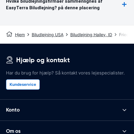
Hvilke biludlejningsfirmaer sammenlignes af
EasyTerra Biludlejning? på denne placering
Hjem
Biludlejning USA
Biludlejning Hailey, ID
Friedma
Hjælp og kontakt
Har du brug for hjælp? Så kontakt vores lejespecialister.
Kundeservice
Konto
Om os