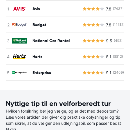
Avis
7.8
(7437)
Budget
7.8
(11512)
National Car Rental
9.5
(492)
Hertz
8.1
(8812)
Enterprise
9.1
(2409)
Nyttige tip til en velforberedt tur
Hvilken forsikring bør jeg vælge, og er det med depositum?
Læs vores artikler, der giver dig praktiske oplysninger og tip,
som sikrer, at du vælger den udlejningsbil, som passer bedst
til dig.