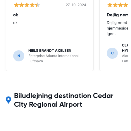
27-10-2024
ok
Dejlig nemt
ok
Dejlig nemt 
hjemmeside. V
igen.
CLAU
NIELS BRANDT AXELSEN
HYM
C
N
Enterprise Atlanta International
Alamo
Lufthavn
Luft
Biludlejning destination Cedar
City Regional Airport