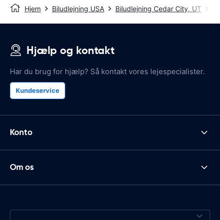
Hjem
Biludlejning USA
Biludlejning Cedar City, UT
Ce
Hjælp og kontakt
Har du brug for hjælp? Så kontakt vores lejespecialister.
Kundeservice
Konto
Om os