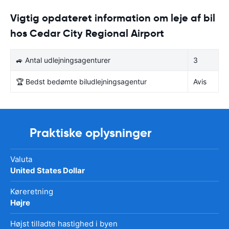
Vigtig opdateret information om leje af bil
hos Cedar City Regional Airport
🚙 Antal udlejningsagenturer
3
🏆 Bedst bedømte biludlejningsagentur
Avis
Praktiske oplysninger
Valuta
United States Dollar
Køreretning
Højre
Højst tilladte hastighed i byen