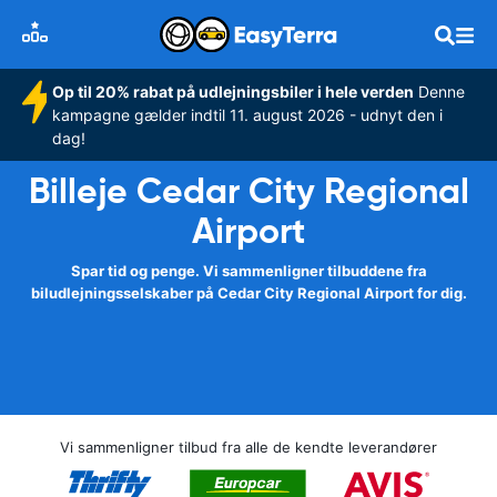
Op til 20% rabat på udlejningsbiler i hele verden
Denne
kampagne gælder indtil 11. august 2026 - udnyt den i
dag!
Billeje Cedar City Regional
Airport
Spar tid og penge. Vi sammenligner tilbuddene fra
biludlejningsselskaber på Cedar City Regional Airport for dig.
Vi sammenligner tilbud fra alle de kendte leverandører