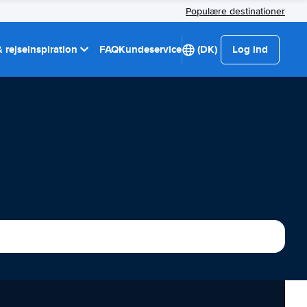
Populære destinationer
 rejseinspiration
FAQ
Kundeservice
(DK)
Log ind