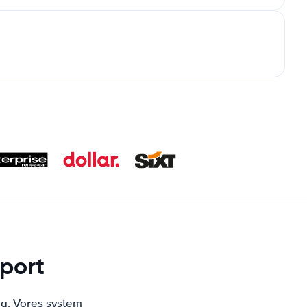
rport
ng. Vores system