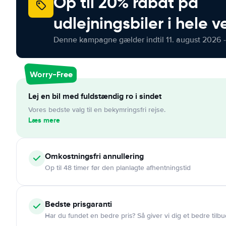
Op til 20% rabat på
udlejningsbiler i hele 
Denne kampagne gælder indtil 11. august 2026 -
Worry-Free
Lej en bil med fuldstændig ro i sindet
Vores bedste valg til en bekymringsfri rejse.
Læs mere
Omkostningsfri
annullering
Op til 48 timer før den planlagte afhentningstid
Bedste prisgaranti
Har du fundet en bedre pris? Så giver vi dig et bedre tilbu