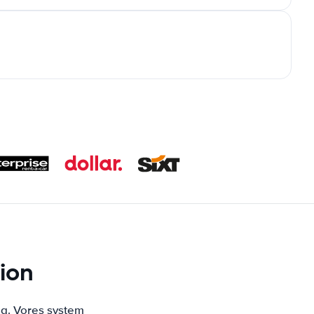
tion
ng. Vores system