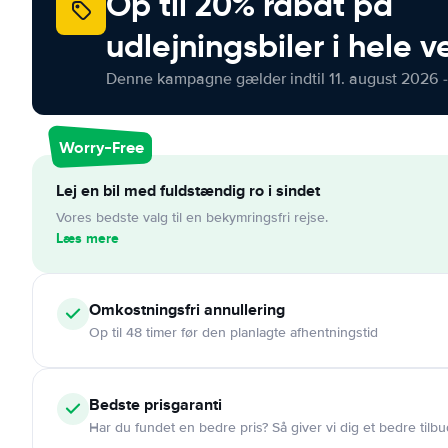
Op til 20% rabat på
udlejningsbiler i hele 
Denne kampagne gælder indtil 11. august 2026 -
Worry-Free
Lej en bil med fuldstændig ro i sindet
Vores bedste valg til en bekymringsfri rejse.
Læs mere
Omkostningsfri
annullering
Op til 48 timer før den planlagte afhentningstid
Bedste prisgaranti
Har du fundet en bedre pris? Så giver vi dig et bedre tilbu