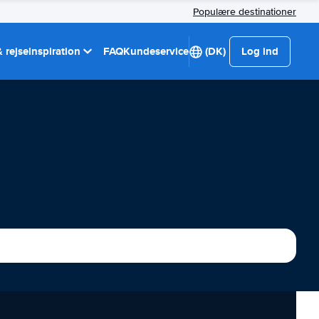
Populære destinationer
 rejseinspiration
FAQ
Kundeservice
(DK)
Log ind