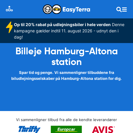
Op til 20% rabat på udlejningsbiler i hele verden
Denne
kampagne gælder indtil 11. august 2026 - udnyt den i
dag!
Billeje Hamburg-Altona
station
Spar tid og penge. Vi sammenligner tilbuddene fra
biludlejningsselskaber på Hamburg-Altona station for dig.
Vi sammenligner tilbud fra alle de kendte leverandører