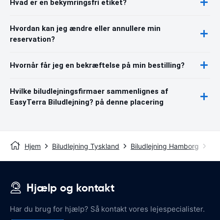
Hvad er en bekymringsfri etiket?
Hvordan kan jeg ændre eller annullere min
reservation?
Hvornår får jeg en bekræftelse på min bestilling?
Hvilke biludlejningsfirmaer sammenlignes af
EasyTerra Biludlejning? på denne placering
Hjem
Biludlejning Tyskland
Biludlejning Hamborg
Ha
Hjælp og kontakt
Har du brug for hjælp? Så kontakt vores lejespecialister.