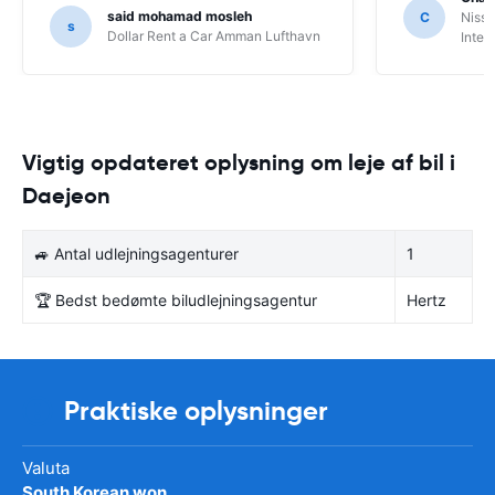
said mohamad mosleh
C
Nissa
s
Dollar Rent a Car Amman Lufthavn
Inter
Vigtig opdateret oplysning om leje af bil i
Daejeon
🚙 Antal udlejningsagenturer
1
🏆 Bedst bedømte biludlejningsagentur
Hertz
Praktiske oplysninger
Valuta
South Korean won