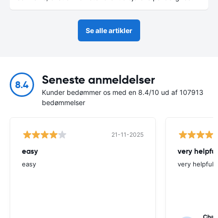
Se alle artikler
Seneste anmeldelser
8.4
Kunder bedømmer os med en 8.4/10 ud af 107913
bedømmelser
21-11-2025
easy
very helpful
easy
very helpfull
Char