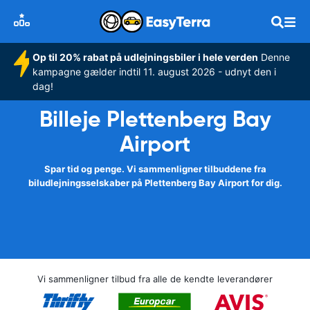
Op til 20% rabat på udlejningsbiler i hele verden
Denne
kampagne gælder indtil 11. august 2026 - udnyt den i
dag!
Billeje Plettenberg Bay
Airport
Spar tid og penge. Vi sammenligner tilbuddene fra
biludlejningsselskaber på Plettenberg Bay Airport for dig.
Vi sammenligner tilbud fra alle de kendte leverandører