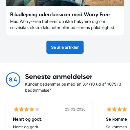
Biludlejning uden besvær med Worry Free
Med Worry-Free behøver du ikke bekymre dig om
selvrisiko, ekstra kilometer eller udlejerens pålidelighed.
Se alle artikler
Seneste anmeldelser
8.4
Kunder bedømmer os med en 8.4/10 ud af 107913
bedømmelser
25-02-2020
Nemt og godt.
Se komment
Nemt og godt.
Se kommenta