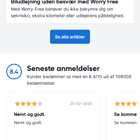
Biludlejning uden besvær med Worry Free
Med Worry-Free behøver du ikke bekymre dig om
selvrisiko, ekstra kilometer eller udlejerens pålidelighed.
Se alle artikler
Seneste anmeldelser
8.4
Kunder bedømmer os med en 8.4/10 ud af 108006
bedømmelser
25-02-2020
Nemt og godt.
Se komment
Nemt og godt.
Se kommenta