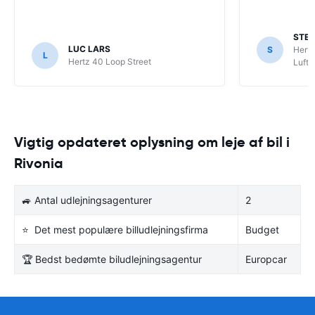
STE
LUC LARS
S
Hertz
L
Hertz 40 Loop Street
Luft
Vigtig opdateret oplysning om leje af bil i
Rivonia
🚙 Antal udlejningsagenturer
2
⭐ Det mest populære billudlejningsfirma
Budget
🏆 Bedst bedømte biludlejningsagentur
Europcar