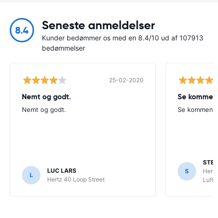
Seneste anmeldelser
8.4
Kunder bedømmer os med en 8.4/10 ud af 107913
bedømmelser
25-02-2020
Nemt og godt.
Se komment
Nemt og godt.
Se kommenta
STE
LUC LARS
S
Hertz
L
Hertz 40 Loop Street
Luft