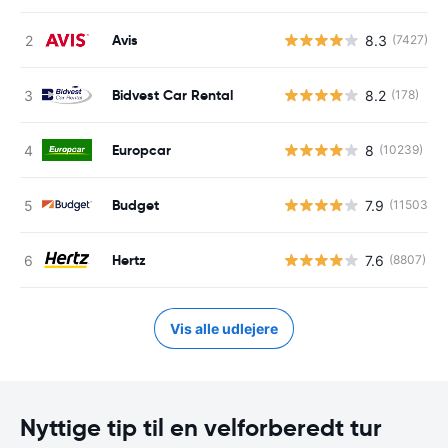
Avis
8.3
(7427)
Bidvest Car Rental
8.2
(178)
Europcar
8
(10239)
Budget
7.9
(11503)
Hertz
7.6
(8807)
Vis alle udlejere
Nyttige tip til en velforberedt tur