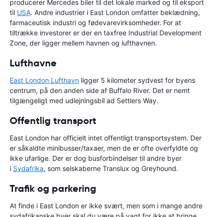
producerer Mercedes biler til det lokale marked og til eksport
til
USA
. Andre industrier i East London omfatter beklædning,
farmaceutisk industri og fødevarevirksomheder. For at
tiltrække investorer er der en taxfree Industrial Development
Zone, der ligger mellem havnen og lufthavnen.
Lufthavne
East London Lufthavn
ligger 5 kilometer sydvest for byens
centrum, på den anden side af Buffalo River. Det er nemt
tilgængeligt med udlejningsbil ad Settlers Way.
Offentlig transport
East London har officielt intet offentligt transportsystem. Der
er såkaldte minibusser/taxaer, men de er ofte overfyldte og
ikke ufarlige. Der er dog busforbindelser til andre byer
i
Sydafrika
, som selskaberne Translux og Greyhound.
Trafik og parkering
At finde i East London er ikke svært, men som i mange andre
sydafrikanske byer skal du være på vagt for ikke at bringe