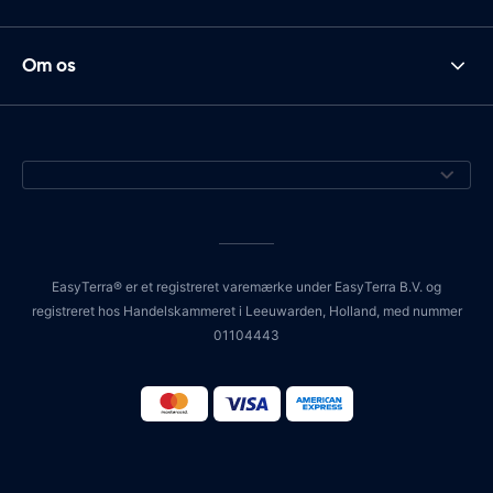
Om os
EasyTerra® er et registreret varemærke under EasyTerra B.V. og
registreret hos Handelskammeret i Leeuwarden, Holland, med nummer
01104443