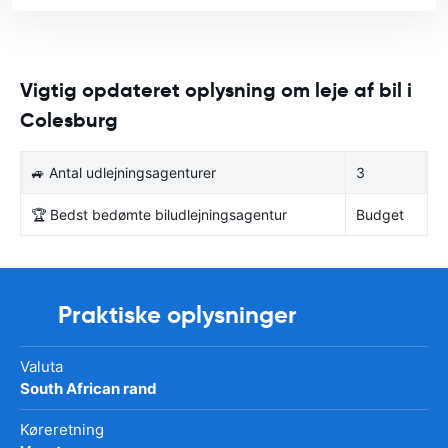
Vigtig opdateret oplysning om leje af bil i
Colesburg
🚙 Antal udlejningsagenturer
3
🏆 Bedst bedømte biludlejningsagentur
Budget
Praktiske oplysninger
Valuta
South African rand
Køreretning