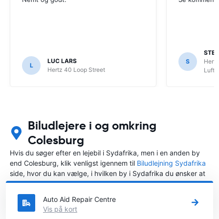
STE
LUC LARS
S
Hertz
L
Hertz 40 Loop Street
Luft
Biludlejere i og omkring
Colesburg
Hvis du søger efter en lejebil i Sydafrika, men i en anden by
end Colesburg, klik venligst igennem til
Biludlejning Sydafrika
side, hvor du kan vælge, i hvilken by i Sydafrika du ønsker at
leje en bil.
Auto Aid Repair Centre
Vis på kort