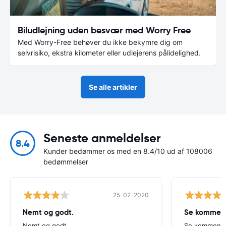
Biludlejning uden besvær med Worry Free
Med Worry-Free behøver du ikke bekymre dig om
selvrisiko, ekstra kilometer eller udlejerens pålidelighed.
Se alle artikler
Seneste anmeldelser
8.4
Kunder bedømmer os med en 8.4/10 ud af 108006
bedømmelser
25-02-2020
Nemt og godt.
Se komment
Nemt og godt.
Se kommenta