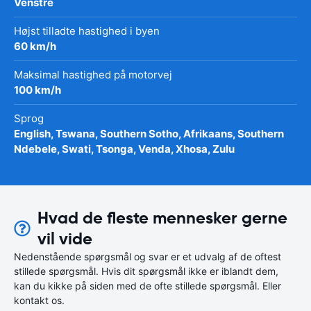
Venstre
Højst tilladte hastighed i byen
60 km/h
Maksimal hastighed på motorvej
100 km/h
Sprog
English, Tswana, Southern Sotho, Afrikaans, Southern
Ndebele, Swati, Tsonga, Venda, Xhosa, Zulu
Hvad de fleste mennesker gerne
vil vide
Nedenstående spørgsmål og svar er et udvalg af de oftest
stillede spørgsmål. Hvis dit spørgsmål ikke er iblandt dem,
kan du kikke på siden med de ofte stillede spørgsmål. Eller
kontakt os.