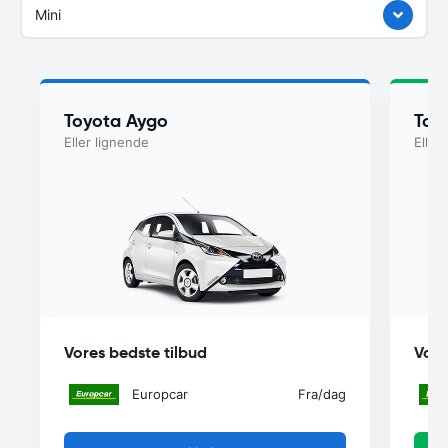
Mini
Toyota Aygo
Toy
Eller lignende
Eller
Vores bedste tilbud
Vore
Europcar
Fra
/dag