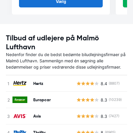
Vælg
Tilbud af udlejere på Malmö
Lufthavn
Nedenfor finder du de bedst bedømte biludlejningsfirmaer på
Malmö Lufthavn. Sammenlign med én søgning alle
bedømmelser og priser vedrørende disse udlejningsfirmaer.
Hertz
8.4
(8807)
Europcar
8.3
(10239)
Avis
8.3
(7427)
Thrifty
8
(6965)