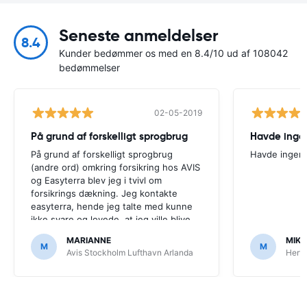
Seneste anmeldelser
8.4
Kunder bedømmer os med en 8.4/10 ud af 108042
bedømmelser
02-05-2019
På grund af forskelligt sprogbrug
Havde inge
På grund af forskelligt sprogbrug
Havde ingen
(andre ord) omkring forsikring hos AVIS
og Easyterra blev jeg i tvivl om
forsikrings dækning. Jeg kontakte
easyterra, hende jeg talte med kunne
ikke svare og lovede, at jeg ville blive
ringet op af en anden, det skete aldrig.
MARIANNE
MIKK
Det er bare irriterende.
M
M
Avis Stockholm Lufthavn Arlanda
Hert