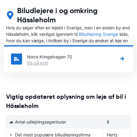
Biludlejere i og omkring
Hässleholm
Hvis du søger efter en lejebil i Sverige, men i en anden by end
Hässleholm, klik venligst igennem til
Biludlejning Sverige
side,
hvor du kan vælge, i hvilken by i Sverige du ønsker at leje en
bil.
Norra Kringelvagen 70
Vis på kort
Vigtig opdateret oplysning om leje af bil i
Hässleholm
🚙 Antal udlejningsagenturer
8
⭐ Det mest populære billudlejningsfirma
Hertz