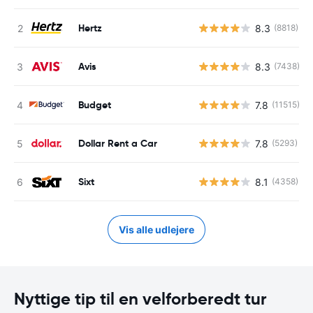
Hertz
8.3
(8818)
Avis
8.3
(7438)
Budget
7.8
(11515)
Dollar Rent a Car
7.8
(5293)
Sixt
8.1
(4358)
Vis alle udlejere
Nyttige tip til en velforberedt tur