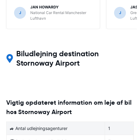
system, man e
JAN HOWARDY
JASP
modtaget ens
J
National Car Rental Manchester
J
Gree
kontakte dem
Lufthavn
Luft
Biludlejning destination
Stornoway Airport
Vigtig opdateret information om leje af bil
hos Stornoway Airport
🚙 Antal udlejningsagenturer
1