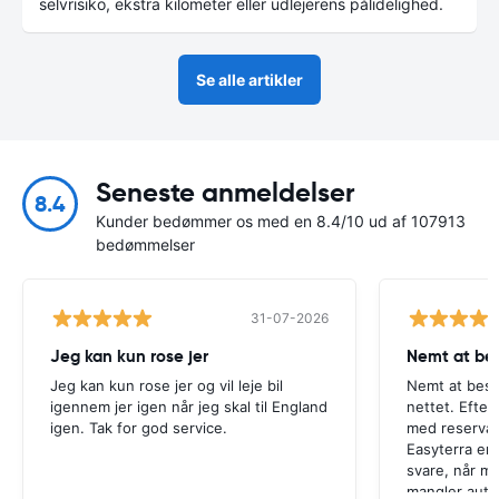
selvrisiko, ekstra kilometer eller udlejerens pålidelighed.
Se alle artikler
Seneste anmeldelser
8.4
Kunder bedømmer os med en 8.4/10 ud af 107913
bedømmelser
31-07-2026
Jeg kan kun rose jer
Nemt at bes
Jeg kan kun rose jer og vil leje bil
Nemt at best
igennem jer igen når jeg skal til England
nettet. Efter
igen. Tak for god service.
med reservat
Easyterra er h
svare, når ma
mangler auto