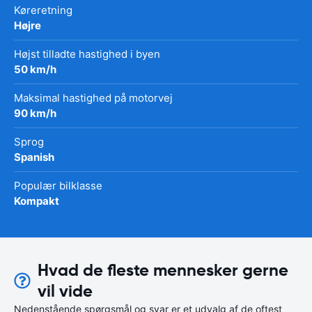
Køreretning
Højre
Højst tilladte hastighed i byen
50 km/h
Maksimal hastighed på motorvej
90 km/h
Sprog
Spanish
Populær bilklasse
Kompakt
Hvad de fleste mennesker gerne
vil vide
Nedenstående spørgsmål og svar er et udvalg af de oftest