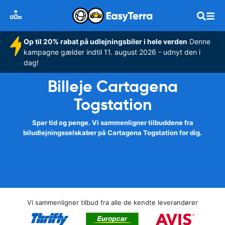
Op til 20% rabat på udlejningsbiler i hele verden
Denne
kampagne gælder indtil 11. august 2026 - udnyt den i
dag!
Billeje Cartagena
Togstation
Spar tid og penge. Vi sammenligner tilbuddene fra
biludlejningsselskaber på Cartagena Togstation for dig.
Vi sammenligner tilbud fra alle de kendte leverandører