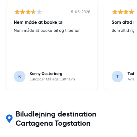
15-06-2026
Nem måde at booke bil
Som altid ri
Nem måde at booke bil og tilbehør
Som altid rigt
Kenny Oesterberg
Tedd
K
T
Europcar Málaga Lufthavn
Avis 
Biludlejning destination
Cartagena Togstation