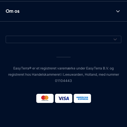
Om os
EasyTerra® er et registreret varemærke under EasyTerra B.V. og
registreret hos Handelskammeret i Leeuwarden, Holland, med nummer
01104443