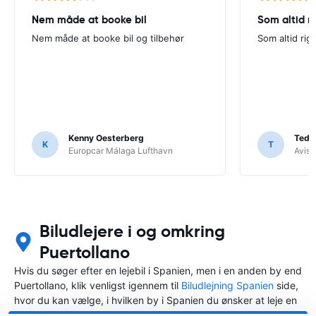
Nem måde at booke bil
Som altid ri
Nem måde at booke bil og tilbehør
Som altid rigt
Kenny Oesterberg
Tedd
K
T
Europcar Málaga Lufthavn
Avis 
Biludlejere i og omkring
Puertollano
Hvis du søger efter en lejebil i Spanien, men i en anden by end
Puertollano, klik venligst igennem til
Biludlejning Spanien
side,
hvor du kan vælge, i hvilken by i Spanien du ønsker at leje en
bil.