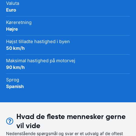
Valuta
Euro
Køreretning
Højre
Højst tilladte hastighed i byen
50 km/h
Maksimal hastighed på motorvej
90 km/h
Sprog
Spanish
Hvad de fleste mennesker gerne
vil vide
Nedenstående spørgsmål og svar er et udvalg af de oftest