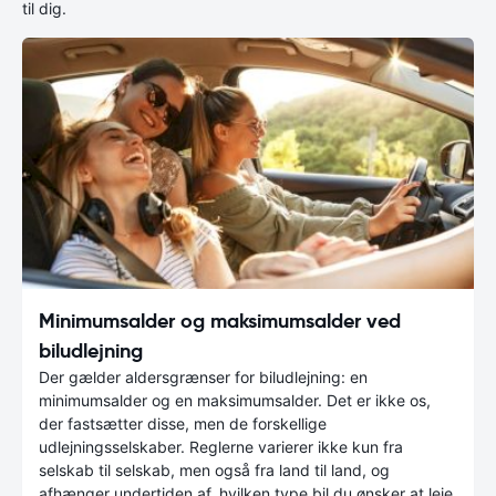
til dig.
Minimumsalder og maksimumsalder ved
biludlejning
Der gælder aldersgrænser for biludlejning: en
minimumsalder og en maksimumsalder. Det er ikke os,
der fastsætter disse, men de forskellige
udlejningsselskaber. Reglerne varierer ikke kun fra
selskab til selskab, men også fra land til land, og
afhænger undertiden af, hvilken type bil du ønsker at leje.