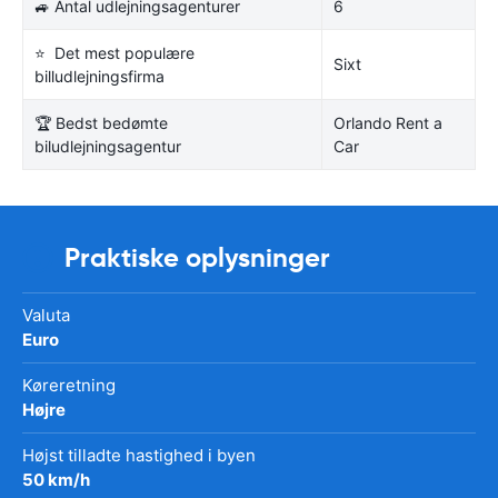
🚙 Antal udlejningsagenturer
6
⭐ Det mest populære
Sixt
billudlejningsfirma
🏆 Bedst bedømte
Orlando Rent a
biludlejningsagentur
Car
Praktiske oplysninger
Valuta
Euro
Køreretning
Højre
Højst tilladte hastighed i byen
50 km/h