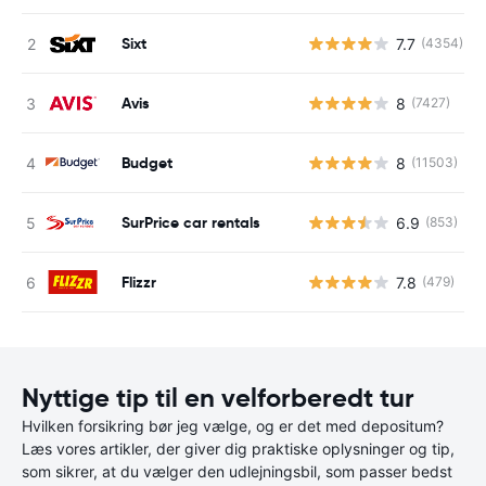
Sixt
7.7
(4354)
Avis
8
(7427)
Budget
8
(11503)
SurPrice car rentals
6.9
(853)
Flizzr
7.8
(479)
Nyttige tip til en velforberedt tur
Hvilken forsikring bør jeg vælge, og er det med depositum?
Læs vores artikler, der giver dig praktiske oplysninger og tip,
som sikrer, at du vælger den udlejningsbil, som passer bedst