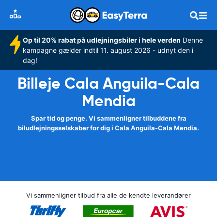
Op til 20% rabat på udlejningsbiler i hele verden
Denne
kampagne gælder indtil 11. august 2026 - udnyt den i
dag!
Billeje Cala Anguila-Cala
Mendia
Spar tid og penge. Vi sammenligner tilbuddene fra
biludlejningsselskaber for dig i Cala Anguila-Cala Mendia.
Vi sammenligner tilbud fra alle de kendte leverandører