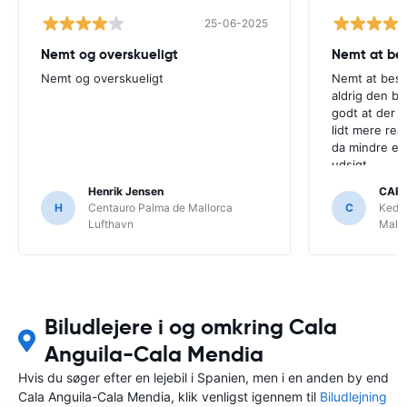
25-06-2025
Nemt og overskueligt
Nemt at bes
Nemt og overskueligt
Nemt at besti
aldrig den bi
godt at der s
lidt mere real
da mindre en
udsigt.
Henrik Jensen
CARS
H
Centauro Palma de Mallorca
C
Kedd
Lufthavn
Mallo
Biludlejere i og omkring Cala
Anguila-Cala Mendia
Hvis du søger efter en lejebil i Spanien, men i en anden by end
Cala Anguila-Cala Mendia, klik venligst igennem til
Biludlejning