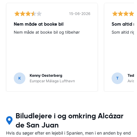
15-06-2026
Nem måde at booke bil
Som altid ri
Nem måde at booke bil og tilbehør
Som altid rigt
Kenny Oesterberg
Tedd
K
T
Europcar Málaga Lufthavn
Avis 
Biludlejere i og omkring Alcázar
de San Juan
Hvis du søger efter en lejebil i Spanien, men i en anden by end