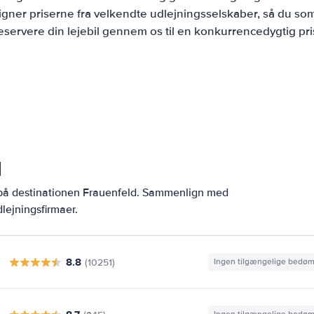
ner priserne fra velkendte udlejningsselskaber, så du som
eservere din lejebil gennem os til en konkurrencedygtig pri
d
 på destinationen Frauenfeld. Sammenlign med
lejningsfirmaer.
8.8
(10251)
Ingen tilgængelige bedø