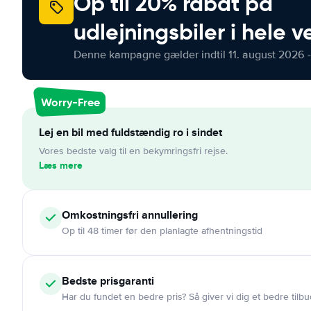
Op til 20% rabat på
udlejningsbiler i hele 
Denne kampagne gælder indtil 11. august 2026 -
Worry-Free
Lej en bil med fuldstændig ro i sindet
Vores bedste valg til en bekymringsfri rejse.
Læs mere
Omkostningsfri
annullering
Op til 48 timer før den planlagte afhentningstid
Bedste prisgaranti
Har du fundet en bedre pris? Så giver vi dig et bedre tilbu