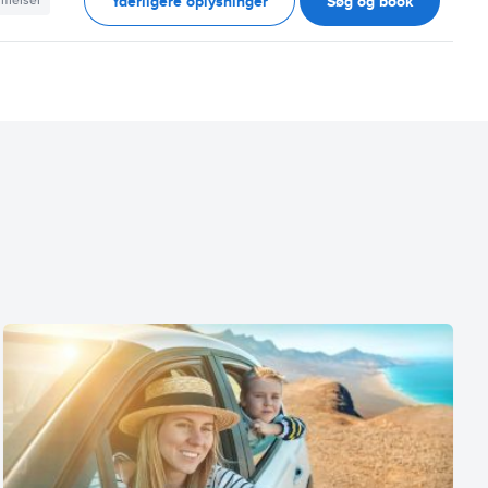
Yderligere oplysninger
Søg og book
mmelser