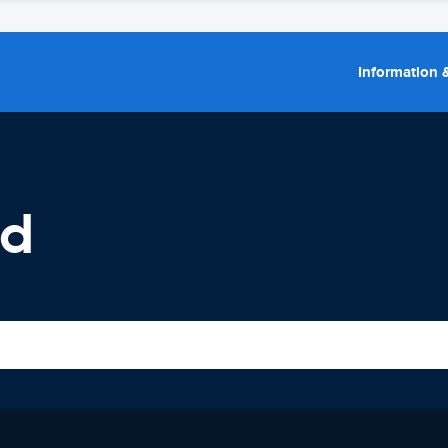
Information &
ld