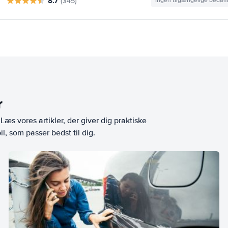
8.7
(345)
Ingen tilgængelige bedø
r
æs vores artikler, der giver dig praktiske
l, som passer bedst til dig.