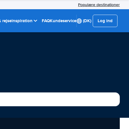
Populære destinationer
 rejseinspiration
FAQ
Kundeservice
(DK)
Log ind