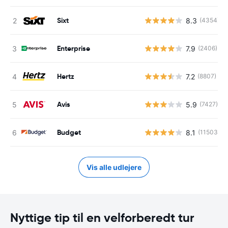
Sixt
8.3
(4354)
Enterprise
7.9
(2406)
Hertz
7.2
(8807)
Avis
5.9
(7427)
Budget
8.1
(11503)
Vis alle udlejere
Nyttige tip til en velforberedt tur