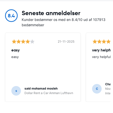
Seneste anmeldelser
8.4
Kunder bedømmer os med en 8.4/10 ud af 107913
bedømmelser
21-11-2025
easy
very helpful
easy
very helpfull
Char
said mohamad mosleh
C
Nissa
s
Dollar Rent a Car Amman Lufthavn
Inter