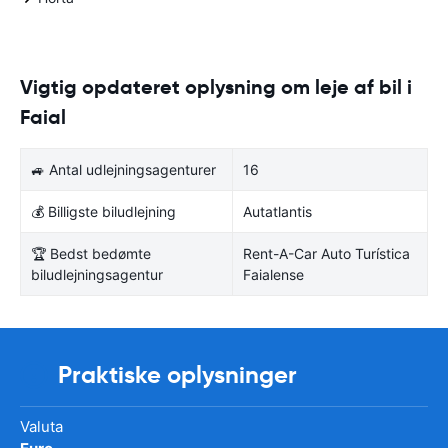
Vigtig opdateret oplysning om leje af bil i
Faial
🚙 Antal udlejningsagenturer
16
💰 Billigste biludlejning
Autatlantis
🏆 Bedst bedømte
Rent-A-Car Auto Turística
biludlejningsagentur
Faialense
Praktiske oplysninger
Valuta