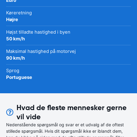
Euro
Køreretning
Højre
Højst tilladte hastighed i byen
50 km/h
Maksimal hastighed på motorvej
90 km/h
Sprog
Portuguese
Hvad de fleste mennesker gerne
vil vide
Nedenstående spørgsmål og svar er et udvalg af de oftest
stillede spørgsmål. Hvis dit spørgsmål ikke er iblandt dem,