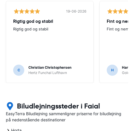
19-06-2026
Rigtig god og stabil
Fint og nem
Rigtig god og stabil
Fint og nemt
Christian Christophersen
Hann
C
H
Hertz Funchal Lufthavn
Goldc
Biludlejningssteder i Faial
EasyTerra Biludlejning sammenligner priserne for biludlejning
på nedenstående destinationer
Horta