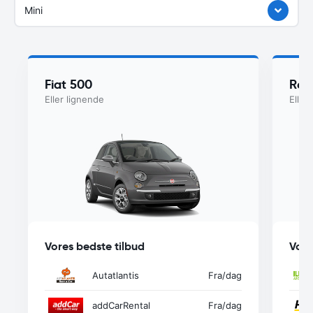
Mini
Fiat 500
Ren
Eller lignende
Eller
Vores bedste tilbud
Vore
Autatlantis
Fra
/dag
addCarRental
Fra
/dag