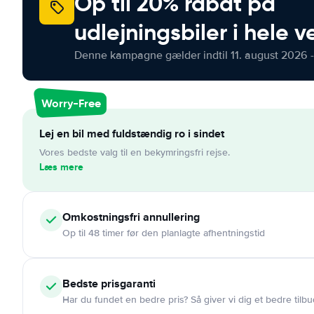
Op til 20% rabat på
udlejningsbiler i hele 
Denne kampagne gælder indtil 11. august 2026 -
Worry-Free
Lej en bil med fuldstændig ro i sindet
Vores bedste valg til en bekymringsfri rejse.
Læs mere
Omkostningsfri
annullering
Op til 48 timer før den planlagte afhentningstid
Bedste prisgaranti
Har du fundet en bedre pris? Så giver vi dig et bedre tilbu