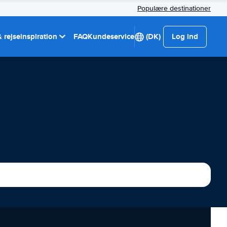
Populære destinationer
 rejseinspiration
FAQ
Kundeservice
(DK)
Log ind