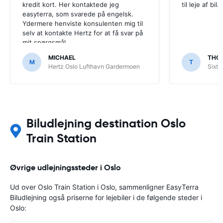
kredit kort. Her kontaktede jeg
til leje af bil.
easyterra, som svarede på engelsk.
Ydermere henviste konsulenten mig til
selv at kontakte Hertz for at få svar på
mit spørgsmål.
MICHAEL
THO
M
T
Hertz Oslo Lufthavn Gardermoen
Sixt 
Biludlejning destination Oslo
Train Station
Øvrige udlejningssteder i Oslo
Ud over Oslo Train Station i Oslo, sammenligner EasyTerra
Biludlejning også priserne for lejebiler i de følgende steder i
Oslo: