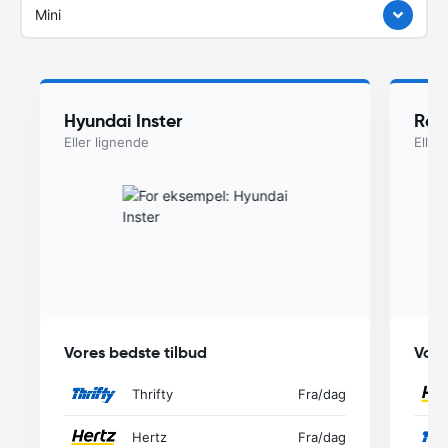
Mini
Hyundai Inster
Ren
Eller lignende
Eller
Vores bedste tilbud
Vore
Thrifty
Fra
/dag
Hertz
Fra
/dag