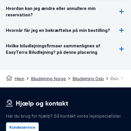
Hvordan kan jeg ændre eller annullere min
reservation?
Hvornår får jeg en bekræftelse på min bestilling?
Hvilke biludlejningsfirmaer sammenlignes af
EasyTerra Biludlejning? på denne placering
Hjem
Biludlejning Norge
Biludlejning Oslo
Oslo Train
Hjælp og kontakt
Har du brug for hjælp? Så kontakt vores lejespecialister.
Kundeservice