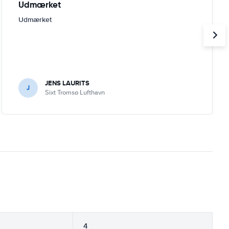
Udmærket
Udmærket
JENS LAURITS
J
Sixt Tromsø Lufthavn
4