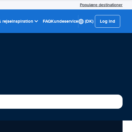
Populære destinationer
 rejseinspiration
FAQ
Kundeservice
(DK)
Log ind