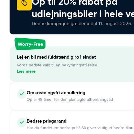
Op til 20% rabat på
udlejningsbiler i hele 
Denne kampagne gælder indtil 11. august 2026 -
Worry-Free
Lej en bil med fuldstændig ro i sindet
Vores bedste valg til en bekymringsfri rejse.
Læs mere
Omkostningsfri
annullering
Op til 48 timer før den planlagte afhentningstid
Bedste prisgaranti
Har du fundet en bedre pris? Så giver vi dig et bedre tilbu